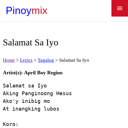
Pinoy
mix
Home
Lyrics
Salamat Sa Iyo
Recipes
Apps
Home
Lyrics
Tagalog
Salamat Sa Iyo
Dictionary
Artist(s): April Boy Regino
About
Salamat sa Iyo 

Aking Panginoong Hesus

Ako'y inibig mo

At inangking lubos

Koro: 
