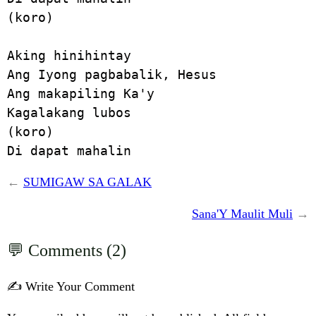
(koro)

Aking hinihintay

Ang Iyong pagbabalik, Hesus

Ang makapiling Ka'y

Kagalakang lubos

(koro)

←
SUMIGAW SA GALAK
Sana'Y Maulit Muli
→
Comments (2)
✍️ Write Your Comment