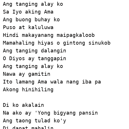
Ang tanging alay ko

Sa Iyo aking Ama

Ang buong buhay ko

Puso at kaluluwa

Hindi makayanang maipagkaloob

Mamahaling hiyas o gintong sinukob

Ang tanging dalangin 

O Diyos ay tanggapin

Ang tanging alay ko 

Nawa ay gamitin

Ito lamang Ama wala nang iba pa

Akong hinihiling

Di ko akalain 

Na ako ay 'Yong bigyang pansin

Ang taong tulad ko'y

Di dapat mahalin
